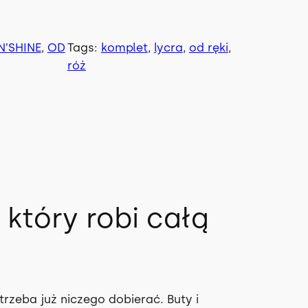
0
0
N’SHINE
, 
OD
Tags:
komplet
, 
lycra
, 
od ręki
, 
róż
z
ł
który robi całą
trzeba już niczego dobierać. Buty i