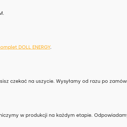
k
i
M.
komplet DOLL ENERGY
.
sisz czekać na uszycie. Wysyłamy od razu po zamówi
stniczymy w produkcji na każdym etapie. Odpowiadamy