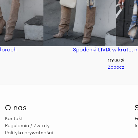
olorach
Spodenki LIVIA w kratę, n
119.00
zł
Zobacz
O nas
Kontakt
F
Regulamin / Zwroty
I
Polityka prywatności