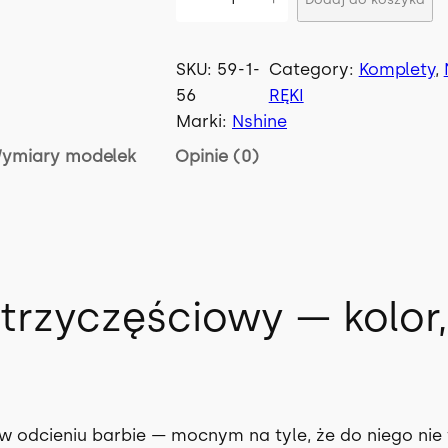
l
6
o
5
ś
SKU:
59-1-
Category:
Komplety
, 
ć
56
RĘKI
.
K
Marki:
Nshine
o
0
ymiary modelek
Opinie (0)
m
p
0
l
.
e
t
z
D
rzyczęściowy — kolor, 
O
ł
L
L
.
E
N
w odcieniu barbie — mocnym na tyle, że do niego nie 