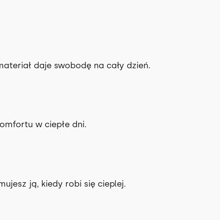
E
.
R
G
Y
,
materiał daje swobodę na cały dzień.
r
ó
ż
,
S
mfortu w ciepłe dni.
/
M
—
o
d
ujesz ją, kiedy robi się cieplej.
r
ę