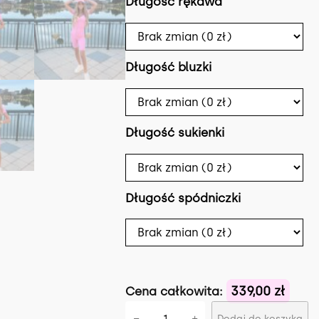
Długość rękawa
w
y
Długość bluzki
n
o
Długość sukienki
s
i
i
:
Długość spódniczki
ł
a
:
339,00 zł
Cena całkowita:
3
.
i
−
+
Dodaj do koszyka