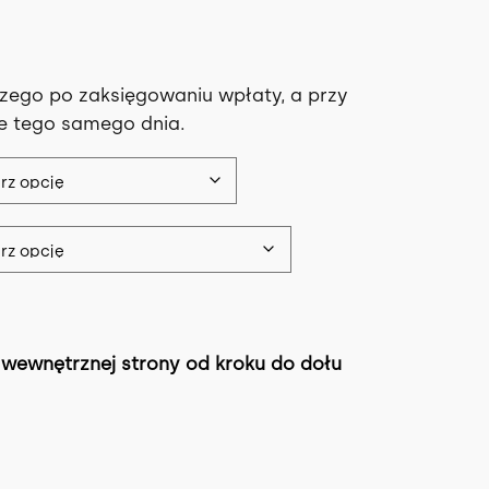
u
a
zego po zaksięgowaniu wpłaty, a przy
ze tego samego dnia.
n
a
c
e
n
wewnętrznej strony od kroku do dołu
a
w