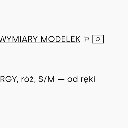
WYMIARY MODELEK
Szukaj
GY, róż, S/M — od ręki
A
k
t