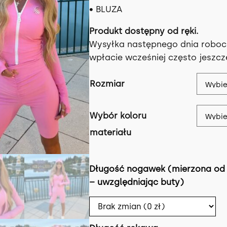
r
• BLUZA
w
Produkt dostępny od ręki.
Wysyłka następnego dnia roboc
o
l
wpłacie wcześniej często jeszc
t
Rozmiar
n
Wybór koloru
a
materiału
c
e
Długość nogawek (mierzona od 
– uwzględniając buty)
n
a