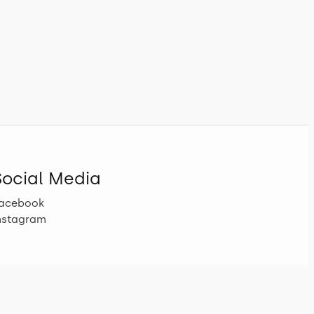
Social Media
acebook
nstagram