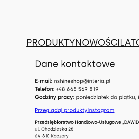
Przejdź
do
treści
PRODUKTY
NOWOŚCI
LAT
Dane kontaktowe
E-mail:
nshineshop@interia.pl
Telefon:
+48 665 569 819
Godziny pracy:
poniedziałek do piątku, 
Przeglądaj produkty
Instagram
Przedsiębiorstwo Handlowo-Usługowe „DAWID”
ul. Chodzieska 28
64-810 Kaczory