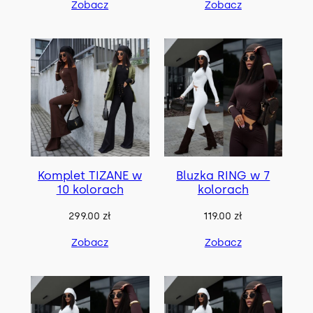
Zobacz
Zobacz
Komplet TIZANE w
Bluzka RING w 7
10 kolorach
kolorach
299.00
zł
119.00
zł
Zobacz
Zobacz