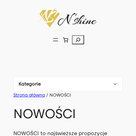
Przejdź
do
treści
Szukaj
Kategorie
Strona główna
/ NOWOŚCI
Komplety
179
NOWOŚCI
Bluzki
150
Spodnie
107
NOWOŚCI to najświeższe propozycje