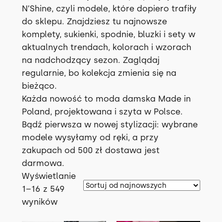
Leginsy
51
Kombinezony
69
N’Shine, czyli modele, które dopiero trafiły
Dzwony
22
do sklepu. Znajdziesz tu najnowsze
Bluzy
47
komplety, sukienki, spodnie, bluzki i sety w
Dresowe
19
aktualnych trendach, kolorach i wzorach
Szorty
33
Kolarki
16
na nadchodzący sezon. Zaglądaj
Koronkowe
6
Sukienki
regularnie, bo kolekcja zmienia się na
31
Siatka
3
bieżąco.
Spódniczki
23
Każda nowość to moda damska Made in
Poland, projektowana i szyta w Polsce.
Bikini
8
Bądź pierwsza w nowej stylizacji: wybrane
modele wysyłamy od ręki, a przy
Koszule
6
zakupach od 500 zł dostawa jest
Marynarki
1
darmowa.
Wyświetlanie
Dodatki
27
1–16 z 549
P
wyników
Czapki i kominy
3
o