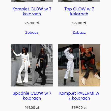
Komplet CLOW w 7
Top CLOW w 7
kolorach
kolorach
269.00
zł
129.00
zł
Zobacz
Zobacz
Spodnie CLOW w 7
Komplet PALERMI w
kolorach
7 kolorach
149.00
zł
399.00
zł