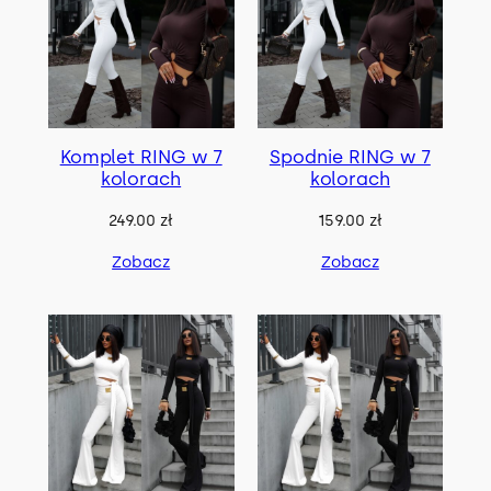
Komplet RING w 7
Spodnie RING w 7
kolorach
kolorach
249.00
zł
159.00
zł
Zobacz
Zobacz