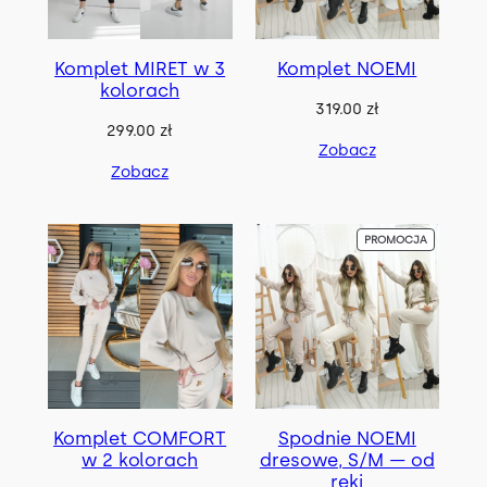
Komplet MIRET w 3
Komplet NOEMI
kolorach
319.00
zł
299.00
zł
Zobacz
Zobacz
P
PROMOCJA
R
O
D
U
K
T
W
P
R
O
M
Komplet COMFORT
Spodnie NOEMI
O
C
w 2 kolorach
dresowe, S/M — od
J
ręki
I