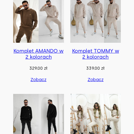
g
MEN
19
n
a
Komplety
8
MEN & WOMEN
9
j
Bluzy
6
Komplety
n
8
Spodnie
6
o
w
Komplet AMANDO w
Komplet TOMMY w
2 kolorach
2 kolorach
s
z
329.00
zł
339.00
zł
y
Zobacz
Zobacz
c
h