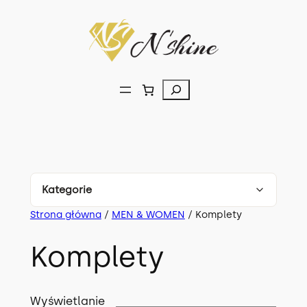
Przejdź
do
treści
Szukaj
Kategorie
Strona główna
/
MEN & WOMEN
/ Komplety
Komplety
179
Komplety
Bluzki
150
Spodnie
107
Wyświetlanie