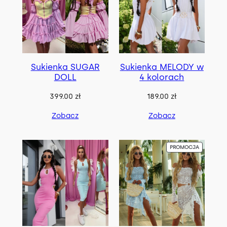
a
j
n
o
w
Sukienka SUGAR
Sukienka MELODY w
s
DOLL
4 kolorach
z
y
399.00
zł
189.00
zł
c
Zobacz
Zobacz
h
P
PROMOCJA
R
O
D
U
K
T
W
P
R
O