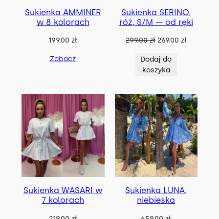
M
Sukienka AMMINER
Sukienka SERINO,
O
C
w 8 kolorach
róż, S/M — od ręki
J
I
P
A
199.00
zł
299.00
zł
269.00
zł
i
k
Zobacz
Dodaj do
e
t
koszyka
r
u
w
a
o
l
t
n
n
a
a
c
c
e
e
n
n
a
a
w
w
y
Sukienka WASARI w
Sukienka LUNA,
y
n
7 kolorach
niebieska
n
o
o
s
219.00
zł
459.00
zł