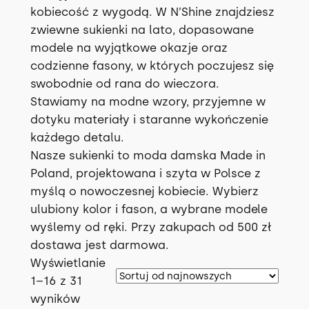
Leginsy
51
Kombinezony
69
kobiecość z wygodą. W N’Shine znajdziesz
Dzwony
22
zwiewne sukienki na lato, dopasowane
Bluzy
47
modele na wyjątkowe okazje oraz
Dresowe
19
codzienne fasony, w których poczujesz się
Szorty
33
Kolarki
16
swobodnie od rana do wieczora.
Koronkowe
6
Sukienki
Stawiamy na modne wzory, przyjemne w
31
Siatka
3
dotyku materiały i staranne wykończenie
Spódniczki
23
każdego detalu.
Nasze sukienki to moda damska Made in
Bikini
8
Poland, projektowana i szyta w Polsce z
myślą o nowoczesnej kobiecie. Wybierz
Koszule
6
ulubiony kolor i fason, a wybrane modele
Marynarki
1
wyślemy od ręki. Przy zakupach od 500 zł
dostawa jest darmowa.
Dodatki
27
Wyświetlanie
1–16 z 31
Czapki i kominy
3
P
wyników