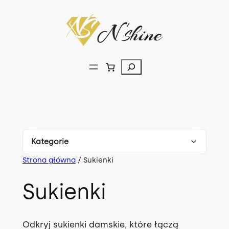
Przejdź
do
treści
Szukaj
Kategorie
Strona główna
/ Sukienki
Komplety
179
Sukienki
Bluzki
150
Spodnie
107
Odkryj sukienki damskie, które łączą