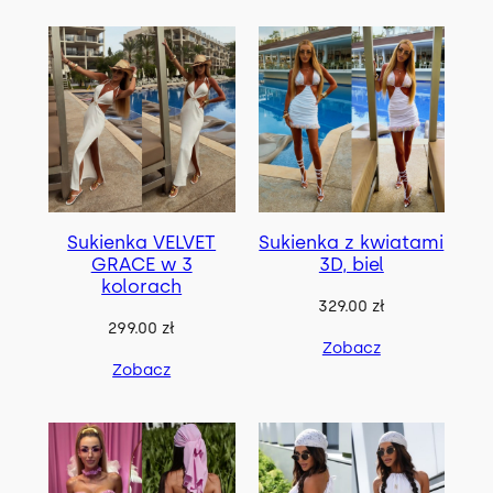
o
MEN
19
s
o
Komplety
8
MEN & WOMEN
9
r
Bluzy
6
Komplety
t
8
Spodnie
6
o
w
a
n
Sukienka VELVET
Sukienka z kwiatami
GRACE w 3
3D, biel
e
kolorach
w
329.00
zł
e
299.00
zł
Zobacz
d
Zobacz
ł
u
g
n