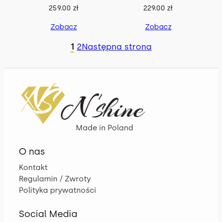
259.00
zł
229.00
zł
.
.
Zobacz
Zobacz
1
2
Następna strona
Made in Poland
O nas
Kontakt
Regulamin / Zwroty
Polityka prywatności
Social Media