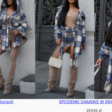
lorach
SPODENKI DAMSKIE W KRA
259.00
zł