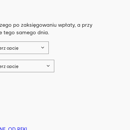
u
zego po zaksięgowaniu wpłaty, a przy
a
ze tego samego dnia.
n
a
c
e
n
a
INE
, 
OD RĘKI