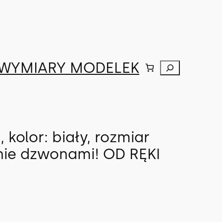
WYMIARY MODELEK
Szukaj
olor: biały, rozmiar
 nie dzwonami! OD RĘKI
A