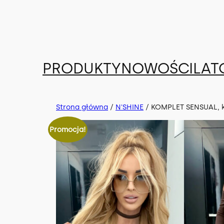
Przejdź
do
treści
PRODUKTY
NOWOŚCI
LAT
Strona główna
/
N'SHINE
/ KOMPLET SENSUAL, ko
Promocja!