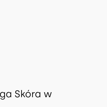
0
0
uga Skóra w