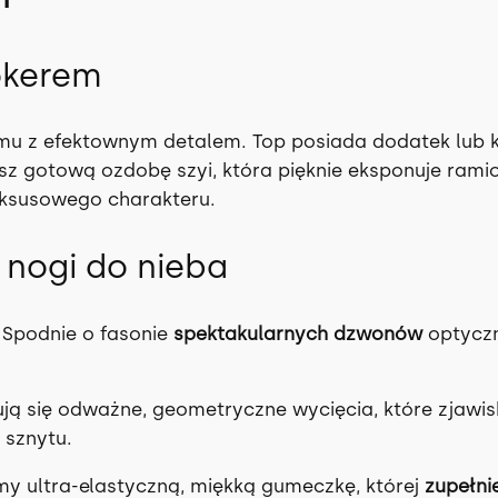
r
s
/
okerem
m
!
mu z efektownym detalem. Top posiada dodatek lub kt
z
sz gotową ozdobę szyi, która pięknie eksponuje ramiona
l
 luksusowego charakteru.
e
g
i nogi do nieba
i
n
s
 Spodnie o fasonie
spektakularnych dzwonów
optyczn
a
m
ją się odważne, geometryczne wycięcia, które zjawisk
i
sznytu.
,
n
y ultra-elastyczną, miękką gumeczkę, której
zupełni