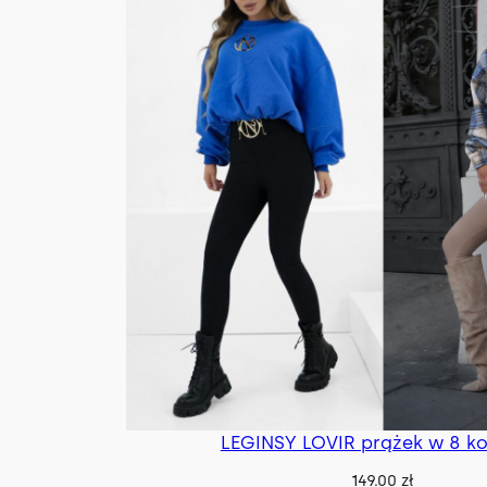
LEGINSY LOVIR prążek w 8 ko
149.00
zł