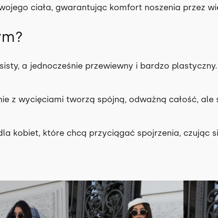
i
wojego ciała, gwarantując komfort noszenia przez wi
e
d
ym?
z
w
o
sisty, a jednocześnie przewiewny i bardzo plastyczny. 
n
a
ie z wycięciami tworzą spójną, odważną całość, ale ś
m
i
!
la kobiet, które chcą przyciągać spojrzenia, czując 
O
D
R
Ę
K
I