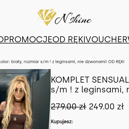
O
PROMOCJE
OD RĘKI
VOUCHER
lor: biały, rozmiar s/m ! z leginsami, nie dzwonami! OD RĘKI
KOMPLET SENSUAL, k
s/m ! z leginsami,
P
279.00
zł
249.00
zł
i
k
Kupujesz: