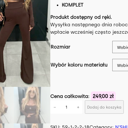
e
t
KOMPLET
r
Produkt dostępny od ręki.
Wysyłka następnego dnia roboc
w
wpłacie wcześniej często jeszc
o
l
Rozmiar
t
Wybór koloru materiału
n
a
c
249,00 zł
Cena całkowita:
i
e
−
+
Dodaj do koszyka
l
n
o
ś
SKU:
59-1-2-2-18
Category:
N’SH