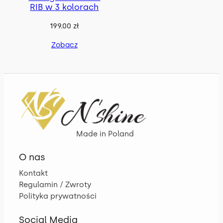
RIB w 3 kolorach
Koszule
6
199.00
zł
Marynarki
1
Zobacz
Dodatki
27
Czapki i kominy
3
MEN
19
Made in Poland
Komplety
8
MEN & WOMEN
9
Bluzy
6
O nas
Komplety
8
Spodnie
6
Kontakt
Regulamin / Zwroty
Polityka prywatności
Social Media