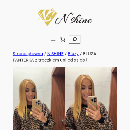
Przejdź
do
treści
Szukaj
Strona główna
/
N'SHINE
/
Bluzy
/ BLUZA
PANTERKA z troczkiem uni od xs do l