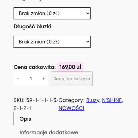
Długość bluzki
169,00 zł
Cena całkowita:
i
−
+
Dodaj do koszyka
l
o
ś
SKU:
59-1-1-1-1-3-
Category:
Bluzy
, 
N’SHINE
, 
ć
2-1-2-1
NOWOŚCI
B
Opis
L
U
Informacje dodatkowe