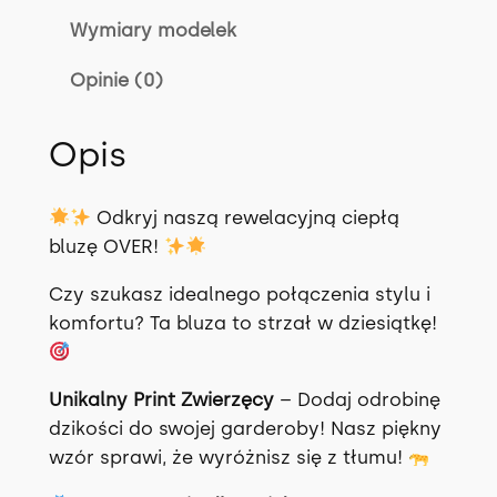
Z
Wymiary modelek
A
P
Opinie (0)
A
N
Opis
T
E
R
Odkryj naszą rewelacyjną ciepłą
K
bluzę OVER!
A
z
Czy szukasz idealnego połączenia stylu i
t
komfortu? Ta bluza to strzał w dziesiątkę!
r
o
Unikalny Print Zwierzęcy
– Dodaj odrobinę
c
dzikości do swojej garderoby! Nasz piękny
z
wzór sprawi, że wyróżnisz się z tłumu!
k
i