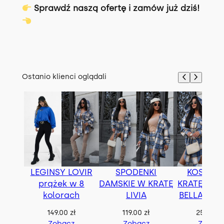
Sprawdź naszą ofertę i zamów już dziś!
Ostanio klienci oglądali
LEGINSY LOVIR
SPODENKI
KOSZUL
prążek w 8
DAMSKIE W KRATĘ
KRATĘ OVE
kolorach
LIVIA
BELLA z p
149.00
zł
119.00
zł
259.00
z
Zobacz
Zobacz
Zobac