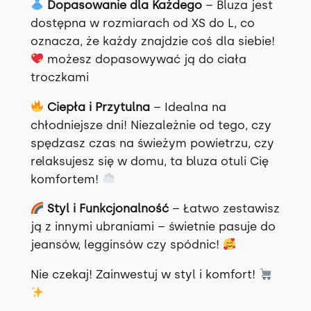
Dopasowanie dla Każdego
– Bluza jest
e
dostępna w rozmiarach od XS do L, co
m
oznacza, że każdy znajdzie coś dla siebie!
u
możesz dopasowywać ją do ciała
n
troczkami
i
Ciepła i Przytulna
– Idealna na
o
chłodniejsze dni! Niezależnie od tego, czy
d
spędzasz czas na świeżym powietrzu, czy
x
relaksujesz się w domu, ta bluza otuli Cię
s
komfortem!
d
o
Styl i Funkcjonalność
– Łatwo zestawisz
l
ją z innymi ubraniami – świetnie pasuje do
jeansów, legginsów czy spódnic!
Nie czekaj! Zainwestuj w styl i komfort!