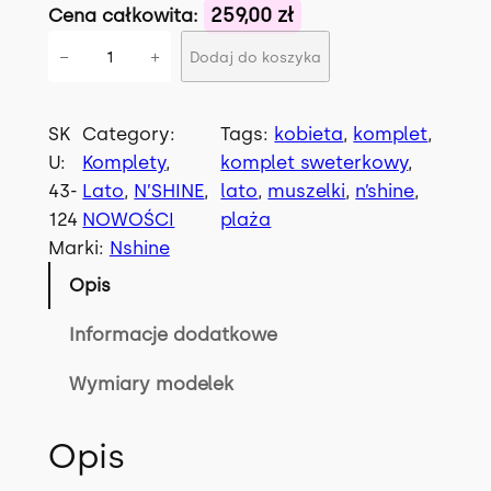
259,00 zł
Cena całkowita:
i
−
+
Dodaj do koszyka
l
o
ś
SK
Category:
Tags:
kobieta
, 
komplet
, 
ć
U:
Komplety
, 
komplet sweterkowy
, 
K
43-
Lato
, 
N’SHINE
, 
lato
, 
muszelki
, 
n’shine
, 
o
124
NOWOŚCI
plaża
m
Marki:
Nshine
p
Opis
l
e
Informacje dodatkowe
t
Wymiary modelek
K
I
L
Opis
L