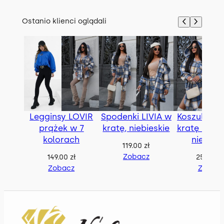
Ostanio klienci oglądali
Legginsy LOVIR
Spodenki LIVIA w
Koszula BE
prążek w 7
kratę, niebieskie
kratę z pas
kolorach
niebies
119.00
zł
Zobacz
149.00
zł
259.00
z
Zobacz
Zobac