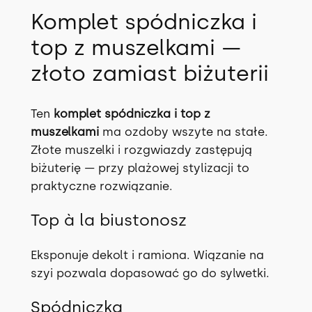
O
Komplet spódniczka i
w
top z muszelkami —
3
k
złoto zamiast biżuterii
o
l
Ten
komplet spódniczka i top z
o
muszelkami
ma ozdoby wszyte na stałe.
r
Złote muszelki i rozgwiazdy zastępują
a
biżuterię — przy plażowej stylizacji to
c
praktyczne rozwiązanie.
h
Top à la biustonosz
Eksponuje dekolt i ramiona. Wiązanie na
szyi pozwala dopasować go do sylwetki.
Spódniczka