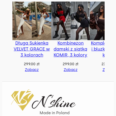
Długa Sukienka
Kombinezon
Komplet le
VELVET GRACE w
damski z siatką
i bluzka RA
3 kolorach
KOMIR, 3 kolory
kolor
299.00
zł
299.00
zł
239.00
z
Zobacz
Zobacz
Zobac
Made in Poland