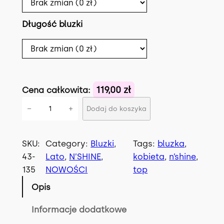
Długość bluzki
119,00 zł
Cena całkowita:
i
−
+
Dodaj do koszyka
l
o
ś
SKU:
Category:
Bluzki
, 
Tags:
bluzka
, 
ć
43-
Lato
, 
N’SHINE
, 
kobieta
, 
n’shine
, 
B
135
NOWOŚCI
top
L
Opis
U
Z
Informacje dodatkowe
K