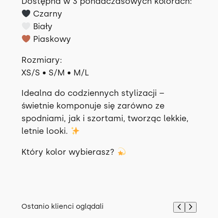
Dostępna w 3 ponadczasowych kolorach:
3
Czarny
k
Biały
o
Piaskowy
l
o
Rozmiary:
r
XS/S • S/M • M/L
a
Idealna do codziennych stylizacji –
c
świetnie komponuje się zarówno ze
h
spodniami, jak i szortami, tworząc lekkie,
letnie looki.
Który kolor wybierasz?
Ostanio klienci oglądali