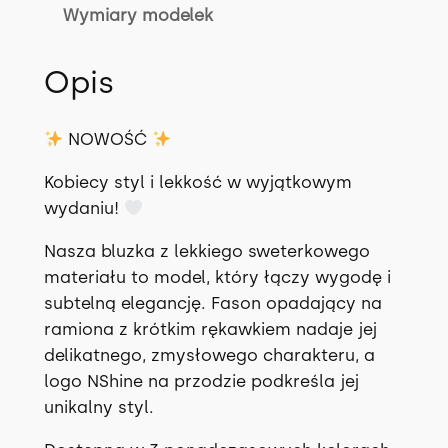
Wymiary modelek
A
/
T
Opis
O
P
NOWOŚĆ
B
I
Kobiecy styl i lekkość w wyjątkowym
A
wydaniu!
N
Nasza bluzka z lekkiego sweterkowego
K
materiału to model, który łączy wygodę i
A
subtelną elegancję. Fason opadający na
D
ramiona z krótkim rękawkiem nadaje jej
R
delikatnego, zmysłowego charakteru, a
E
logo NShine na przodzie podkreśla jej
A
unikalny styl.
M
w