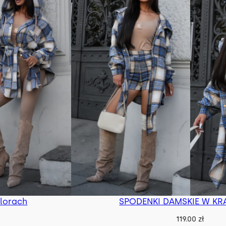
olorach
SPODENKI DAMSKIE W KRA
119.00
zł