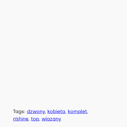
 
Tags:
dzwony
, 
kobieta
, 
komplet
, 
n’shine
, 
top
, 
wiązany