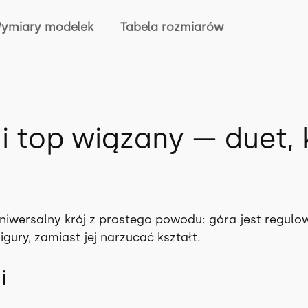
a
ymiary modelek
Tabela rozmiarów
c
h
 top wiązany — duet, 
iwersalny krój z prostego powodu: góra jest regulow
gury, zamiast jej narzucać kształt.
i