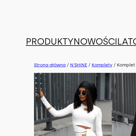
Przejdź
do
treści
PRODUKTY
NOWOŚCI
LAT
Strona główna
/
N'SHINE
/
Komplety
/ Komplet