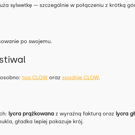
ża sylwetkę — szczególnie w połączeniu z krótką gó
asowanie po swojemu.
stiwal
y osobno:
top CLOW
oraz
spodnie CLOW
.
ch:
lycra prążkowana
z wyraźną fakturą oraz
lycra g
kla, gładka lepiej pokazuje krój.