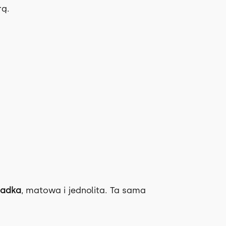
rą.
ładka
, matowa i jednolita. Ta sama