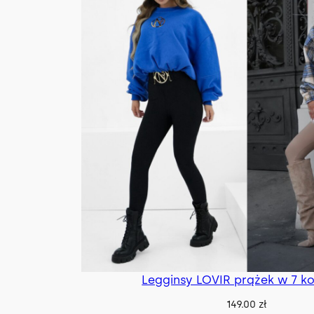
Legginsy LOVIR prążek w 7 k
149.00
zł