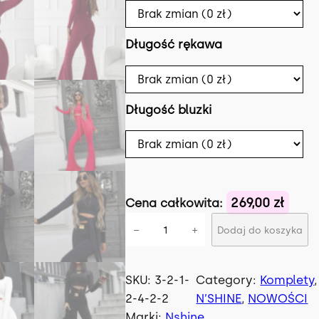
Długość rękawa
Długość bluzki
269,00 zł
Cena całkowita:
i
−
+
Dodaj do koszyka
l
o
ś
SKU:
3-2-1-
Category:
Komplety
,
ć
2-4-2-2
N’SHINE
, 
NOWOŚCI
K
Marki:
Nshine