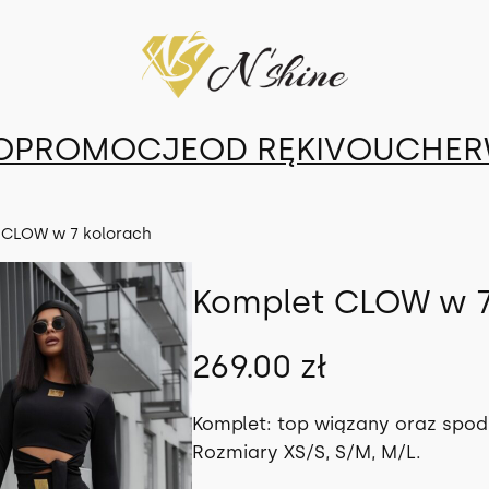
O
PROMOCJE
OD RĘKI
VOUCHER
 CLOW w 7 kolorach
Komplet CLOW w 7
269.00
zł
Komplet: top wiązany oraz spod
Rozmiary XS/S, S/M, M/L.