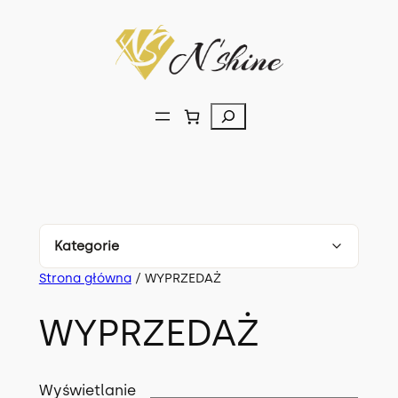
Przejdź
do
treści
Szukaj
Kategorie
Strona główna
/ WYPRZEDAŻ
Komplety
179
WYPRZEDAŻ
Bluzki
150
Spodnie
107
Wyświetlanie