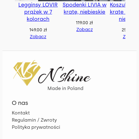
Legginsy LOVIR
Spodenki LIVIA w
Koszula BE
prążek w 7
kratę, niebieskie
kratę z pas
kolorach
niebies
119.00
zł
Zobacz
149.00
zł
259.00
z
Zobacz
Zobac
Made in Poland
O nas
Kontakt
Regulamin / Zwroty
Polityka prywatności