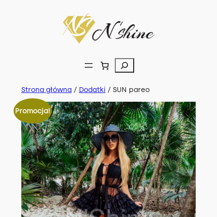
Przejdź
do
treści
Szukaj
Strona główna
/
Dodatki
/ SUN pareo
Promocja!