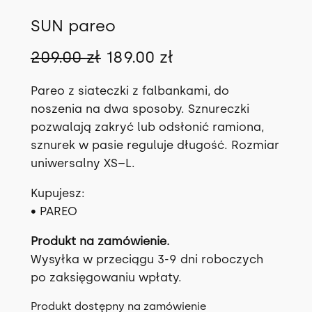
SUN pareo
P
A
209.00
zł
189.00
zł
i
k
Pareo z siateczki z falbankami, do
e
t
noszenia na dwa sposoby. Sznureczki
pozwalają zakryć lub odsłonić ramiona,
r
u
sznurek w pasie reguluje długość. Rozmiar
w
a
uniwersalny XS–L.
o
l
Kupujesz:
t
n
• PAREO
n
a
Produkt na zamówienie.
a
c
Wysyłka w przeciągu 3-9 dni roboczych
c
e
po zaksięgowaniu wpłaty.
e
n
Produkt dostępny na zamówienie