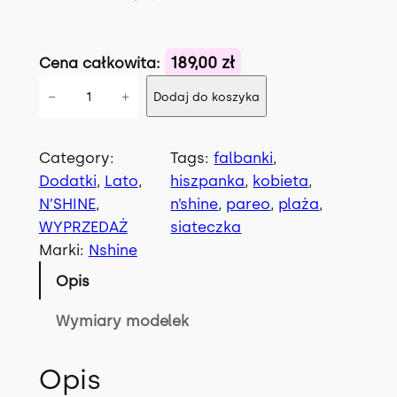
n
a
a
w
189,00 zł
Cena całkowita:
w
y
i
−
+
Dodaj do koszyka
y
n
l
o
n
o
ś
Category:
Tags:
falbanki
, 
o
s
ć
Dodatki
, 
Lato
, 
hiszpanka
, 
kobieta
, 
s
i
S
N’SHINE
, 
n’shine
, 
pareo
, 
plaża
, 
U
WYPRZEDAŻ
siateczka
i
:
N
Marki:
Nshine
ł
1
p
Opis
a
8
a
r
Wymiary modelek
:
9
e
2
.
o
Opis
0
0