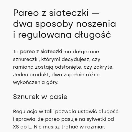
9
0
Pareo z siateczki —
.
dwa sposoby noszenia
0
z
i regulowana długość
0
ł
.
To
pareo z siateczki
ma dołączone
z
sznureczki, którymi decydujesz, czy
ramiona zostają odsłonięte, czy zakryte.
ł
Jeden produkt, dwa zupełnie różne
.
wykończenia góry.
Sznurek w pasie
Regulacja w talii pozwala ustawić długość
i sprawia, że pareo pasuje na sylwetki od
XS do L. Nie musisz trafiać w rozmiar.