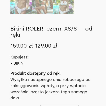
Bikini ROLER, czerń, XS/S — od
ręki
P
A
159.00
zł
129.00
zł
i
k
Kupujesz:
e
t
• BIKINI
r
u
Produkt dostępny od ręki.
w
a
Wysyłka następnego dnia roboczego po
zaksięgowaniu wpłaty, a przy wpłacie
o
l
wcześniej często jeszcze tego samego
t
n
dnia.
n
a