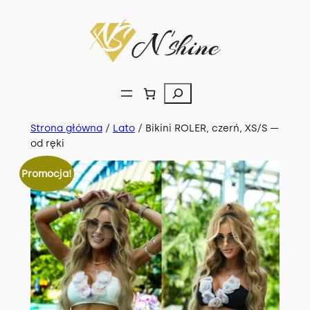
Przejdź
do
treści
Szukaj
Strona główna
/
Lato
/ Bikini ROLER, czerń, XS/S —
od ręki
Promocja!