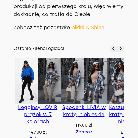
produkcji od pierwszego kroju, więc wiemy
dokładnie, co trafia do Ciebie.
Zobacz też pozostałe
bikini N’Shine
.
Ostanio klienci oglądali
Legginsy LOVIR
Spodenki LIVIA w
Koszula BE
prążek w 7
kratę, niebieskie
kratę z pas
kolorach
niebies
119.00
zł
Zobacz
149.00
zł
259.00
z