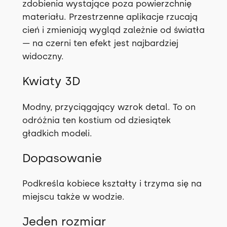
/
zdobienia wystające poza powierzchnię
S
materiału. Przestrzenne aplikacje rzucają
—
cień i zmieniają wygląd zależnie od światła
o
— na czerni ten efekt jest najbardziej
d
widoczny.
r
Kwiaty 3D
ę
k
Modny, przyciągający wzrok detal. To on
i
odróżnia ten kostium od dziesiątek
gładkich modeli.
Dopasowanie
Podkreśla kobiece kształty i trzyma się na
miejscu także w wodzie.
Jeden rozmiar