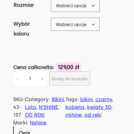
Rozmiar
a
c
c
e
Wybór
e
n
koloru
n
a
a
w
w
y
129,00 zł
Cena całkowita:
y
n
i
−
+
Dodaj do koszyka
n
o
l
o
s
o
ś
SKU:
Category:
Bikini
, 
Tags:
bikini
, 
czarny
, 
s
i
ć
43-
Lato
, 
N’SHINE
, 
kobieta
, 
kwiaty 3D
, 
i
:
B
137
OD RĘKI
n’shine
, 
od ręki
ł
1
i
Marki:
Nshine
k
a
2
Opis