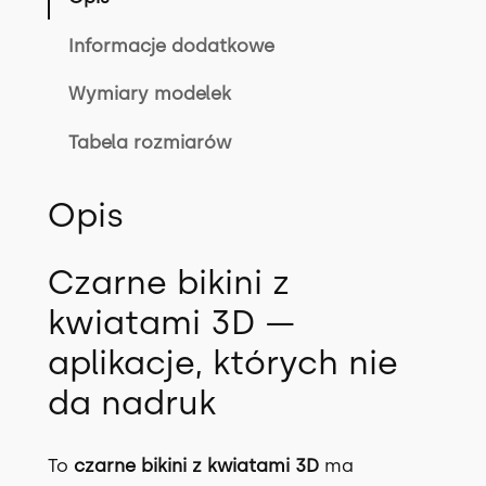
i
:
9
n
Informacje dodatkowe
1
.
i
Wymiary modelek
R
5
0
O
Tabela rozmiarów
9
0
L
.
E
Opis
R
0
z
,
0
ł
c
Czarne bikini z
z
.
kwiatami 3D —
e
z
r
aplikacje, których nie
ł
ń
da nadruk
,
.
X
S
To
czarne bikini z kwiatami 3D
ma