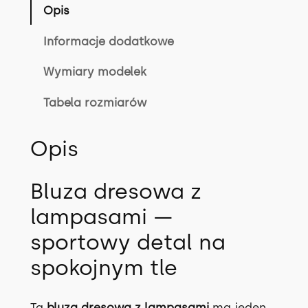
z
Opis
a
P
Informacje dodatkowe
I
Wymiary modelek
V
E
Tabela rozmiarów
R
w
Opis
8
k
o
Bluza dresowa z
l
lampasami —
o
r
sportowy detal na
a
spokojnym tle
c
h
Ta
bluza dresowa z lampasami
ma jeden