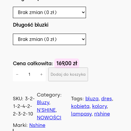
Długość bluzki
169,00 zł
Cena całkowita:
i
−
+
Dodaj do koszyka
l
o
ś
Category:
SKU:
3-2-
Tags:
bluza
, 
dres
, 
ć
Bluzy
, 
1-2-4-2-
kobieta
, 
kolory
, 
B
N’SHINE
, 
2-3-2-10
lampasy
, 
n’shine
l
NOWOŚCI
u
Marki:
Nshine