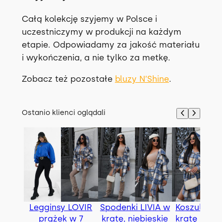
Całą kolekcję szyjemy w Polsce i
uczestniczymy w produkcji na każdym
etapie. Odpowiadamy za jakość materiału
i wykończenia, a nie tylko za metkę.
Zobacz też pozostałe
bluzy N’Shine
.
Ostanio klienci oglądali
Legginsy LOVIR
Spodenki LIVIA w
Koszula BE
prążek w 7
kratę, niebieskie
kratę z pas