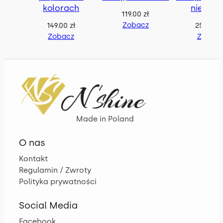
kolorach
niebies
119.00
zł
Zobacz
149.00
zł
259.00
z
Zobacz
Zobac
Made in Poland
O nas
Kontakt
Regulamin / Zwroty
Polityka prywatności
Social Media
Facebook