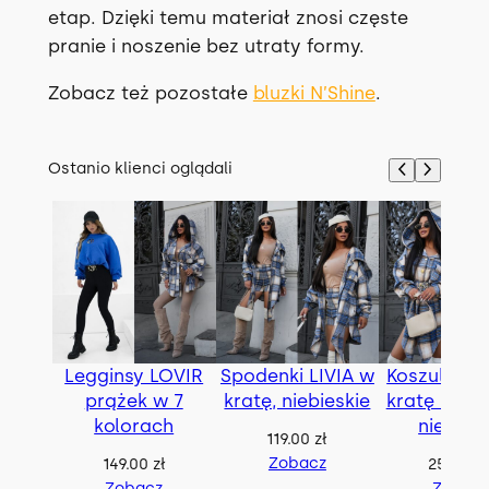
etap. Dzięki temu materiał znosi częste
pranie i noszenie bez utraty formy.
Zobacz też pozostałe
bluzki N’Shine
.
Ostanio klienci oglądali
Legginsy LOVIR
Spodenki LIVIA w
Koszula BE
prążek w 7
kratę, niebieskie
kratę z pas
kolorach
niebies
119.00
zł
Zobacz
149.00
zł
259.00
z
Zobacz
Zobac