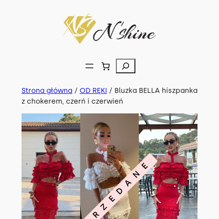
Przejdź
do
treści
Szukaj
Strona główna
/
OD RĘKI
/ Bluzka BELLA hiszpanka
z chokerem, czerń i czerwień
WYPRZEDANE