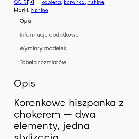
OD RĘKI
kobieta
, 
koronka
, 
n’shine
Marki:
Nshine
Opis
Informacje dodatkowe
Wymiary modelek
Tabela rozmiarów
Opis
Koronkowa hiszpanka z
chokerem — dwa
elementy, jedna
stylizacja