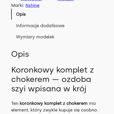
m
Marki:
Nshine
p
Opis
l
e
Informacje dodatkowe
t
Wymiary modelek
C
E
R
Opis
I
M
Koronkowy komplet z
w
chokerem — ozdoba
7
k
szyi wpisana w krój
o
l
Ten
koronkowy komplet z chokerem
ma
o
element, który zwykle kupuje się osobno.
r