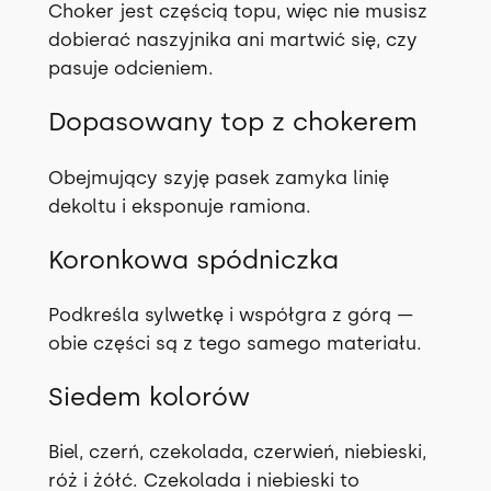
Choker jest częścią topu, więc nie musisz
a
dobierać naszyjnika ani martwić się, czy
c
pasuje odcieniem.
h
Dopasowany top z chokerem
Obejmujący szyję pasek zamyka linię
dekoltu i eksponuje ramiona.
Koronkowa spódniczka
Podkreśla sylwetkę i współgra z górą —
obie części są z tego samego materiału.
Siedem kolorów
Biel, czerń, czekolada, czerwień, niebieski,
róż i żółć. Czekolada i niebieski to