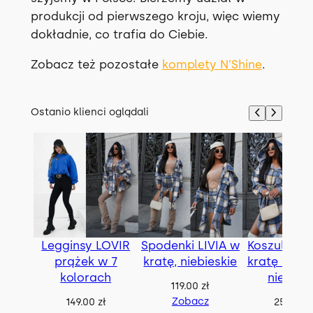
produkcji od pierwszego kroju, więc wiemy
dokładnie, co trafia do Ciebie.
Zobacz też pozostałe
komplety N’Shine
.
Ostanio klienci oglądali
Legginsy LOVIR
Spodenki LIVIA w
Koszula BE
prążek w 7
kratę, niebieskie
kratę z pas
kolorach
niebies
119.00
zł
Zobacz
149.00
zł
259.00
z