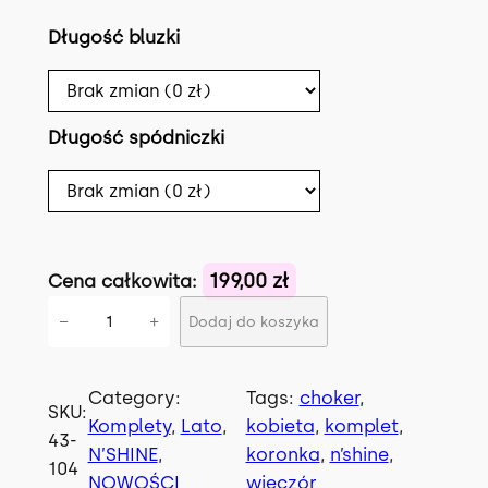
Długość bluzki
Długość spódniczki
199,00 zł
Cena całkowita:
i
−
+
Dodaj do koszyka
l
o
ś
Category:
Tags:
choker
, 
SKU:
ć
Komplety
, 
Lato
, 
kobieta
, 
komplet
, 
43-
K
N’SHINE
, 
koronka
, 
n’shine
, 
104
o
NOWOŚCI
wieczór