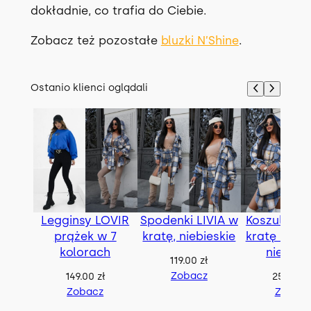
dokładnie, co trafia do Ciebie.
Zobacz też pozostałe
bluzki N’Shine
.
Ostanio klienci oglądali
Legginsy LOVIR
Spodenki LIVIA w
Koszula BE
prążek w 7
kratę, niebieskie
kratę z pas
kolorach
niebies
119.00
zł
Zobacz
149.00
zł
259.00
z
Zobacz
Zobac