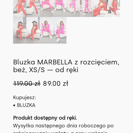
Bluzka MARBELLA z rozcięciem,
beż, XS/S — od ręki
P
A
119.00
zł
89.00
zł
i
k
Kupujesz:
e
t
• BLUZKA
r
u
Produkt dostępny od ręki.
w
a
Wysyłka następnego dnia roboczego po