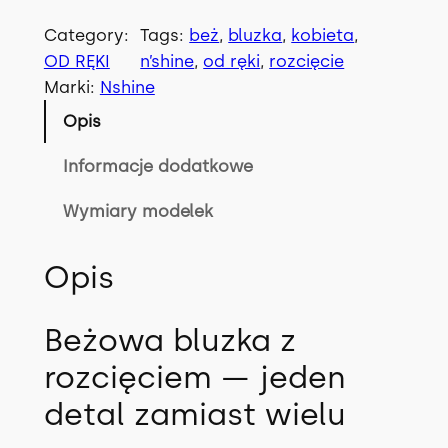
o
.
ś
Category:
Tags:
beż
, 
bluzka
, 
kobieta
, 
ć
OD RĘKI
n’shine
, 
od ręki
, 
rozcięcie
B
Marki:
Nshine
l
Opis
u
z
Informacje dodatkowe
k
Wymiary modelek
a
M
A
Opis
R
B
Beżowa bluzka z
E
rozcięciem — jeden
L
L
detal zamiast wielu
A
z