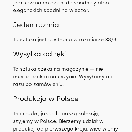
jeansów na co dzień, do spódnicy albo
/
eleganckich spodni na wieczór.
S
—
Jeden rozmiar
o
d
Ta sztuka jest dostępna w rozmiarze XS/S.
r
ę
Wysyłka od ręki
k
i
Ta sztuka czeka na magazynie — nie
musisz czekać na uszycie. Wysyłamy od
razu po zamówieniu.
Produkcja w Polsce
Ten model, jak całą naszą kolekcję,
szyjemy w Polsce. Bierzemy udział w
produkcji od pierwszego kroju, więc wiemy