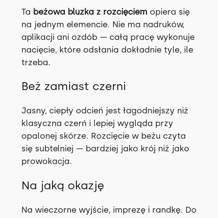
Ta
beżowa bluzka z rozcięciem
opiera się
r
na jednym elemencie. Nie ma nadruków,
o
aplikacji ani ozdób — całą pracę wykonuje
z
nacięcie, które odsłania dokładnie tyle, ile
c
trzeba.
i
ę
Beż zamiast czerni
c
i
Jasny, ciepły odcień jest łagodniejszy niż
e
klasyczna czerń i lepiej wygląda przy
m
opalonej skórze. Rozcięcie w beżu czyta
,
się subtelniej — bardziej jako krój niż jako
b
prowokacja.
e
ż
Na jaką okazję
,
X
Na wieczorne wyjście, imprezę i randkę. Do
S