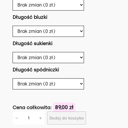
i
:
ł
8
Długość bluzki
a
9
:
.
1
0
Długość sukienki
1
0
9
Długość spódniczki
.
z
0
ł
0
.
89,00 zł
Cena całkowita:
z
i
−
+
Dodaj do koszyka
l
ł