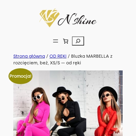
Przejdź
do
treści
Szukaj
Strona główna
/
OD RĘKI
/ Bluzka MARBELLA z
rozcięciem, beż, XS/S — od ręki
Promocja!