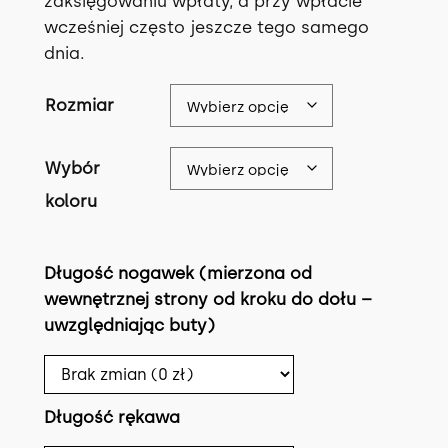
zaksięgowaniu wpłaty, a przy wpłacie
o
l
wcześniej często jeszcze tego samego
t
n
dnia.
n
a
Rozmiar
a
c
c
e
Wybór
e
n
koloru
n
a
a
w
Długość nogawek (mierzona od
w
y
wewnętrznej strony od kroku do dołu –
y
n
uwzględniając buty)
n
o
o
s
Długość rękawa
s
i