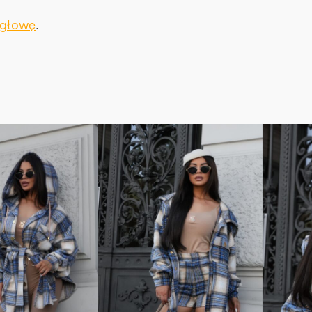
 głowę
.