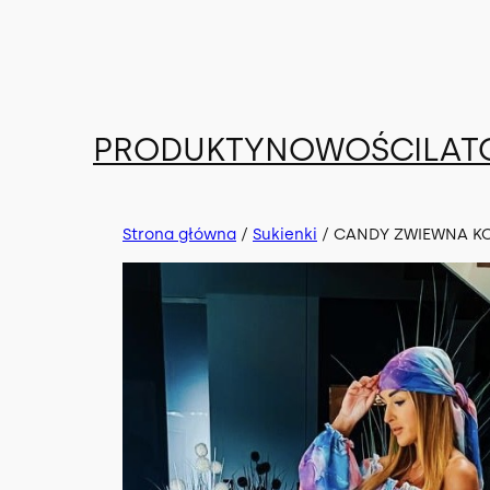
Przejdź
do
treści
PRODUKTY
NOWOŚCI
LAT
Strona główna
/
Sukienki
/ CANDY ZWIEWNA KO