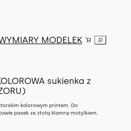
WYMIARY MODELEK
Szukaj
OLOROWA sukienka z
WZORU)
utorskim kolorowym printem. Do
stawie pasek ze złotą klamrą-motylkiem.