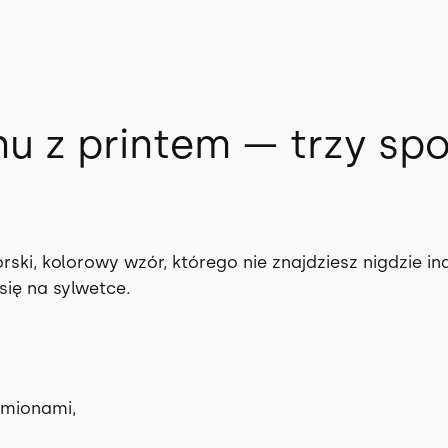
nu z printem — trzy sp
ski, kolorowy wzór, którego nie znajdziesz nigdzie in
się na sylwetce.
amionami,