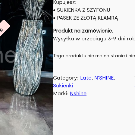
Kupujesz:
• SUKIENKA Z SZYFONU
• PASEK ZE ZŁOTĄ KLAMRĄ
NE
Produkt na zamówienie.
Wysyłka w przeciągu 3-9 dni ro
Tego produktu nie ma na stanie i nie
Category:
Lato
, 
N’SHINE
, 
Sukienki
Marki:
Nshine