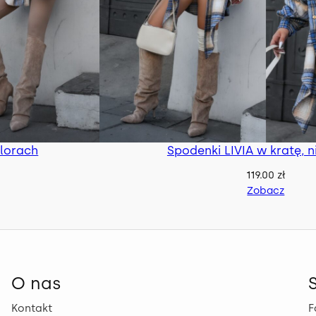
olorach
Spodenki LIVIA w kratę, n
119.00
zł
Zobacz
O nas
Kontakt
F