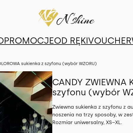
O
PROMOCJE
OD RĘKI
VOUCHER
LOROWA sukienka z szyfonu (wybór WZORU)
CANDY ZWIEWNA K
szyfonu (wybór 
Zwiewna sukienka z szyfonu z a
noszenia na trzy sposoby, w ze
Rozmiar uniwersalny, XS–XL.