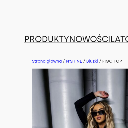
Przejdź
do
treści
PRODUKTY
NOWOŚCI
LAT
Strona główna
/
N'SHINE
/
Bluzki
/ FIGO TOP