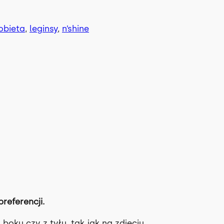
obieta
, 
leginsy
, 
n’shine
referencji.
 boku czy z tyłu, tak jak na zdjęciu.