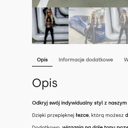
Opis
Informacje dodatkowe
W
Opis
Odkryj swój indywidualny styl z naszym
Dzięki przepięknej
łezce
, którą możesz
d
Dodatkowo,
wiązania na dole topu poz