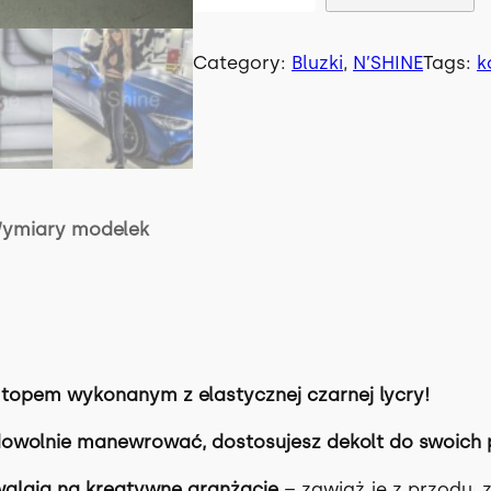
l
o
ś
Category:
Bluzki
, 
N’SHINE
Tags:
k
ć
F
I
G
O
ymiary modelek
T
O
P
 topem wykonanym z elastycznej czarnej lycry!
owolnie manewrować, dostosujesz dekolt do swoich p
walają na kreatywne aranżacje
– zawiąż je z przodu, z