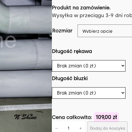
Produkt na zamówienie.
Wysyłka w przeciągu 3-9 dni ro
Rozmiar
Długość rękawa
Długość bluzki
109,00 zł
Cena całkowita:
i
−
+
Dodaj do koszyka