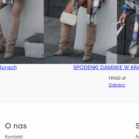
lorach
SPODENKI DAMSKIE W KRA
119.00
zł
Zobacz
O nas
Kontakt
F