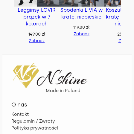
Legginsy LOVIR
Spodenki LIVIA w
Koszula BE
prążek w 7
kratę, niebieskie
kratę z pas
kolorach
niebies
119.00
zł
Zobacz
149.00
zł
259.00
z
Zobacz
Zobac
Made in Poland
O nas
Kontakt
Regulamin / Zwroty
Polityka prywatności