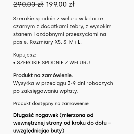
P
A
290.00
zł
199.00
zł
i
k
Szerokie spodnie z weluru w kolorze
e
t
czarnym z dodatkami zebry, z wysokim
stanem i ozdobnymi przeszyciami na
r
u
pasie. Rozmiary XS, S, M i L.
w
a
Kupujesz:
o
l
• SZEROKIE SPODNIE Z WELURU
t
n
Produkt na zamówienie.
n
a
Wysyłka w przeciągu 3-9 dni roboczych
a
c
po zaksięgowaniu wpłaty.
c
e
Produkt dostępny na zamówienie
e
n
Długość nogawek (mierzona od
n
a
wewnętrznej strony od kroku do dołu –
a
w
uwzględniając buty)