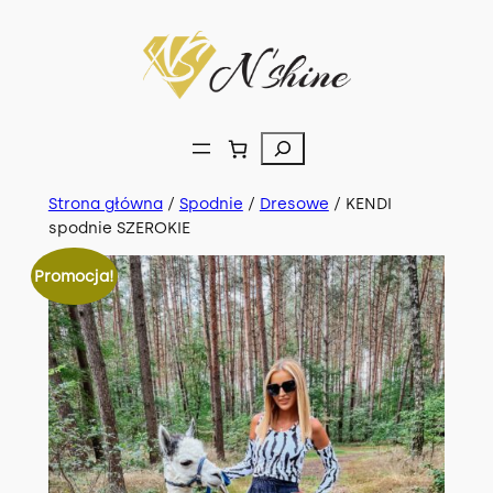
Przejdź
do
treści
Szukaj
Strona główna
/
Spodnie
/
Dresowe
/ KENDI
spodnie SZEROKIE
Promocja!