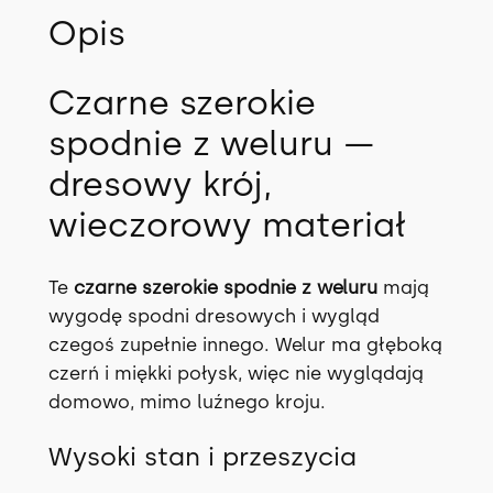
o
Opis
0
z
d
0
ł
n
Czarne szerokie
i
.
e
spodnie z weluru —
z
S
dresowy krój,
ł
Z
E
wieczorowy materiał
.
R
O
Te
czarne szerokie spodnie z weluru
mają
K
wygodę spodni dresowych i wygląd
I
czegoś zupełnie innego. Welur ma głęboką
E
czerń i miękki połysk, więc nie wyglądają
domowo, mimo luźnego kroju.
Wysoki stan i przeszycia