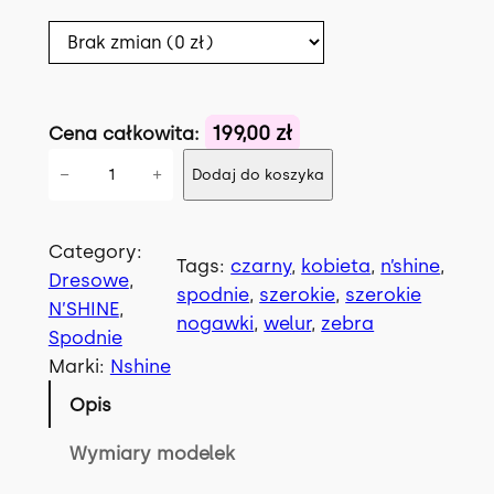
w
y
y
n
n
o
199,00 zł
Cena całkowita:
o
s
i
s
i
−
+
Dodaj do koszyka
l
i
:
o
ś
ł
1
Category:
Tags:
czarny
, 
kobieta
, 
n’shine
, 
ć
Dresowe
, 
a
9
spodnie
, 
szerokie
, 
szerokie
K
N’SHINE
, 
nogawki
, 
welur
, 
zebra
:
9
E
Spodnie
N
2
.
Marki:
Nshine
D
9
0
Opis
I
0
0
s
Wymiary modelek
p
.