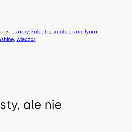
Tags:
czarny
, 
kobieta
, 
kombinezon
, 
lycra
, 
n’shine
, 
wieczór
y, ale nie