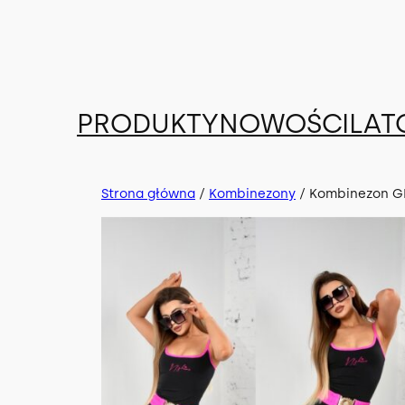
Przejdź
do
treści
PRODUKTY
NOWOŚCI
LAT
Strona główna
/
Kombinezony
/ Kombinezon 