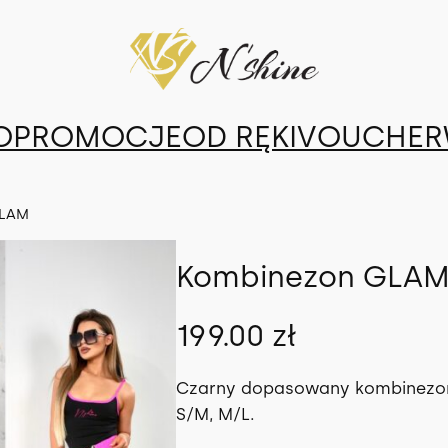
O
PROMOCJE
OD RĘKI
VOUCHER
GLAM
Kombinezon GLA
199.00
zł
Czarny dopasowany kombinezon z
S/M, M/L.