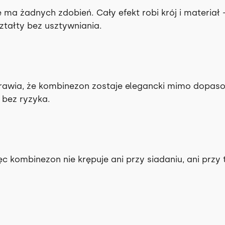
A
 ma żadnych zdobień. Cały efekt robi krój i materiał 
M
ztałty bez usztywniania.
awia, że kombinezon zostaje elegancki mimo dopaso
 bez ryzyka.
ęc kombinezon nie krępuje ani przy siadaniu, ani prz