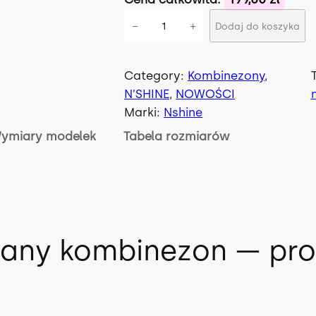
i
−
+
Dodaj do koszyka
l
o
ś
Category:
Kombinezony
, 
ć
N’SHINE
, 
NOWOŚCI
K
Marki:
Nshine
o
ymiary modelek
Tabela rozmiarów
m
b
i
n
e
z
ny kombinezon — prost
o
n
G
L