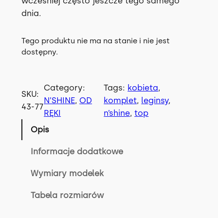
wcześniej często jeszcze tego samego
dnia.
Tego produktu nie ma na stanie i nie jest
dostępny.
Category:
Tags:
kobieta
, 
SKU:
N’SHINE
, 
OD
komplet
, 
leginsy
, 
43-77
RĘKI
n’shine
, 
top
Opis
Informacje dodatkowe
Wymiary modelek
Tabela rozmiarów