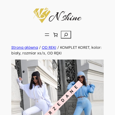
Przejdź
do
treści
Szukaj
Strona główna
/
OD RĘKI
/ KOMPLET KORET, kolor:
biały, rozmiar xs/s, OD RĘKI
WYPRZEDANE