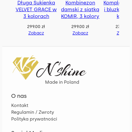
Długa Sukienka
Kombinezon
Komplet le
VELVET GRACE w
damski z siatką
i bluzka RA
3 kolorach
KOMIR, 3 kolory
kolor
299.00
zł
299.00
zł
239.00
z
Zobacz
Zobacz
Zobac
Made in Poland
O nas
Kontakt
Regulamin / Zwroty
Polityka prywatności