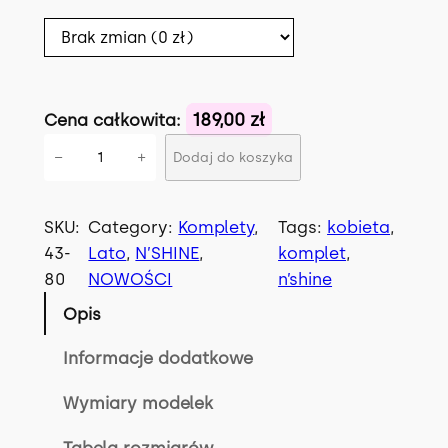
189,00 zł
Cena całkowita:
i
−
+
Dodaj do koszyka
l
o
ś
SKU:
Category:
Komplety
, 
Tags:
kobieta
, 
ć
43-
Lato
, 
N’SHINE
, 
komplet
, 
K
80
NOWOŚCI
n’shine
O
Opis
M
P
Informacje dodatkowe
L
Wymiary modelek
E
T
Tabela rozmiarów