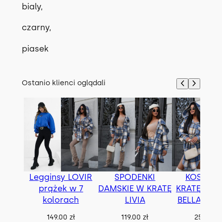
bialy,
czarny,
piasek
Ostanio klienci oglądali
Legginsy LOVIR
SPODENKI
KOSZUL
prążek w 7
DAMSKIE W KRATĘ
KRATĘ OVE
kolorach
LIVIA
BELLA z p
149.00
zł
119.00
zł
259.00
z