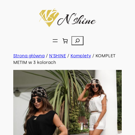
Przejdź
do
treści
Szukaj
Strona główna
/
N'SHINE
/
Komplety
/ KOMPLET
METIM w 3 kolorach