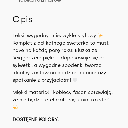
M
E
Opis
T
I
M
Lekki, wygodny i niezwykle stylowy
w
Komplet z delikatnego sweterka to must-
3
have na każdą porę roku! Bluzka ze
k
ściągaczem pięknie dopasowuje się do
o
sylwetki, a wygodne spodenki tworzą
l
idealny zestaw na co dzień, spacer czy
o
spotkanie z przyjaciółmi
r
a
Miękki materiał i kobiecy fason sprawiają,
c
że nie będziesz chciała się z nim rozstać
h
DOSTĘPNE KOLORY: