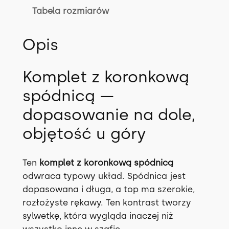
O
Tabela rozmiarów
W
E
Opis
R
w
3
Komplet z koronkową
k
spódnicą —
o
l
dopasowanie na dole,
o
objętość u góry
r
a
c
Ten
komplet z koronkową spódnicą
h
odwraca typowy układ. Spódnica jest
dopasowana i długa, a top ma szerokie,
rozłożyste rękawy. Ten kontrast tworzy
sylwetkę, która wygląda inaczej niż