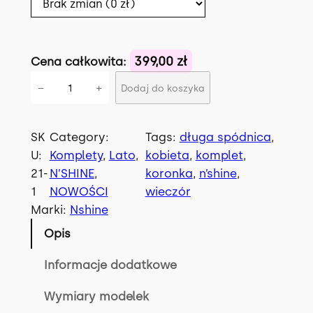
399,00 zł
Cena całkowita:
i
−
+
Dodaj do koszyka
l
o
ś
SK
Category:
Tags:
długa spódnica
, 
ć
U:
Komplety
, 
Lato
, 
kobieta
, 
komplet
, 
K
21-
N’SHINE
, 
koronka
, 
n’shine
, 
o
1
NOWOŚCI
wieczór
m
Marki:
Nshine
p
Opis
l
e
Informacje dodatkowe
t
Wymiary modelek
P