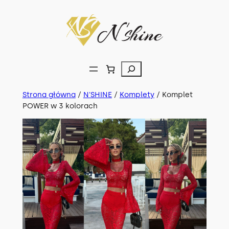
Przejdź
do
treści
Szukaj
Strona główna
/
N'SHINE
/
Komplety
/ Komplet
POWER w 3 kolorach