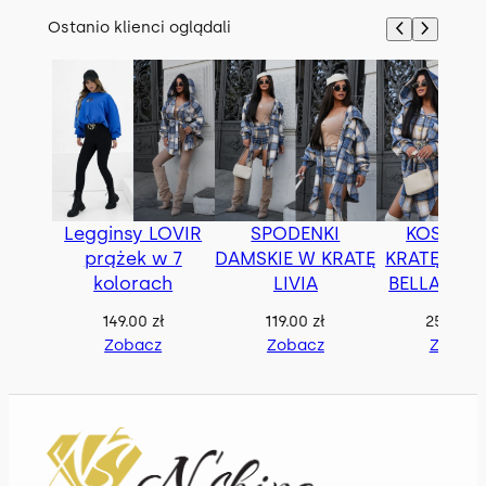
Ostanio klienci oglądali
Legginsy LOVIR
SPODENKI
KOSZUL
prążek w 7
DAMSKIE W KRATĘ
KRATĘ OVE
kolorach
LIVIA
BELLA z p
149.00
zł
119.00
zł
259.00
z
Zobacz
Zobacz
Zobac