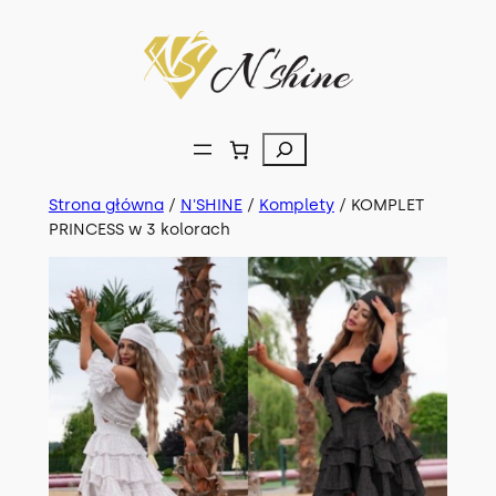
Przejdź
do
treści
Szukaj
Strona główna
/
N'SHINE
/
Komplety
/ KOMPLET
PRINCESS w 3 kolorach