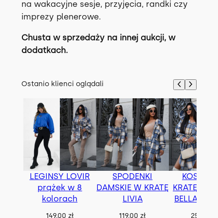
na wakacyjne sesje, przyjęcia, randki czy
imprezy plenerowe.
Chusta w sprzedaży na innej aukcji, w
dodatkach.
Ostanio klienci oglądali
LEGINSY LOVIR
SPODENKI
KOSZUL
prążek w 8
DAMSKIE W KRATĘ
KRATĘ OVE
kolorach
LIVIA
BELLA z p
149.00
zł
119.00
zł
259.00
z