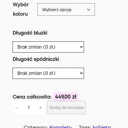
Wybór
koloru
Długość bluzki
Długość spódniczki
449,00 zł
Cena całkowita:
i
−
+
Dodaj do koszyka
l
o
ś
Category:
Komplety
, 
Tags:
kobieta
, 