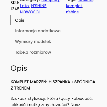
SKU:
ć
Lato
, 
N’SHINE
, 
komplet
, 
1345
K
NOWOŚCI
n’shine
O
Opis
M
P
Informacje dodatkowe
L
Wymiary modelek
E
T
Tabela rozmiarów
P
R
Opis
I
N
C
KOMPLET MARZEŃ: HISZPANKA + SPÓDNICA
E
Z TRENEM
S
S
Szukasz stylizacji, która łączy kobiecość,
w
lekkość i nutkę zmysłowości? Nasz