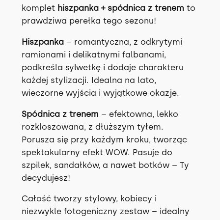
3
komplet
hiszpanka + spódnica z trenem
to
k
prawdziwa perełka tego sezonu!
o
Hiszpanka
– romantyczna, z odkrytymi
l
ramionami i delikatnymi falbanami,
o
podkreśla sylwetkę i dodaje charakteru
r
każdej stylizacji. Idealna na lato,
a
wieczorne wyjścia i wyjątkowe okazje.
c
h
Spódnica z trenem
– efektowna, lekko
rozkloszowana, z dłuższym tyłem.
Porusza się przy każdym kroku, tworząc
spektakularny efekt WOW. Pasuje do
szpilek, sandałków, a nawet botków – Ty
decydujesz!
Całość tworzy stylowy, kobiecy i
niezwykle fotogeniczny zestaw – idealny