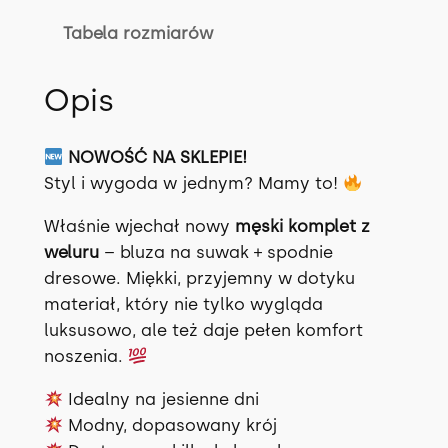
Z
Tabela rozmiarów
I
M
Opis
M
E
R
NOWOŚĆ NA SKLEPIE!
w
Styl i wygoda w jednym? Mamy to!
3
Właśnie wjechał nowy
męski komplet z
k
weluru
– bluza na suwak + spodnie
o
dresowe. Miękki, przyjemny w dotyku
l
materiał, który nie tylko wygląda
o
luksusowo, ale też daje pełen komfort
r
noszenia.
a
c
Idealny na jesienne dni
h
Modny, dopasowany krój