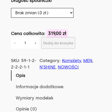
Długość spódniczki
319,00 zł
Cena całkowita:
i
−
+
Dodaj do koszyka
l
o
ś
SKU:
59-1-2-
Category:
Komplety
, 
MEN
, 
ć
2-2-2-1-1
N’SHINE
, 
NOWOŚCI
K
Opis
O
M
Informacje dodatkowe
P
Wymiary modelek
L
E
Opinie (0)
T