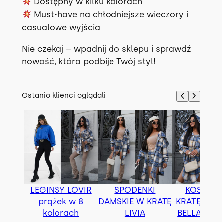
Dostępny w kilku kolorach
Must-have na chłodniejsze wieczory i
casualowe wyjścia
Nie czekaj – wpadnij do sklepu i sprawdź
nowość, która podbije Twój styl!
Ostanio klienci oglądali
LEGINSY LOVIR
SPODENKI
KOSZUL
prążek w 8
DAMSKIE W KRATĘ
KRATĘ OVE
kolorach
LIVIA
BELLA z p