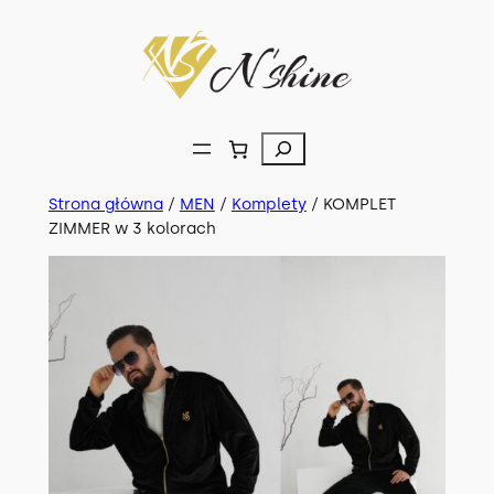
Przejdź
do
treści
Szukaj
Strona główna
/
MEN
/
Komplety
/ KOMPLET
ZIMMER w 3 kolorach