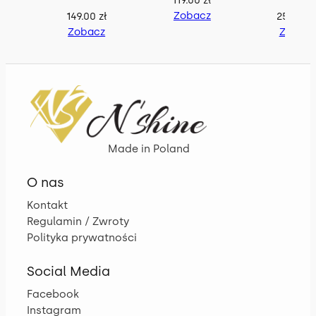
Zobacz
149.00
zł
259.00
z
Zobacz
Zobac
Made in Poland
O nas
Kontakt
Regulamin / Zwroty
Polityka prywatności
Social Media
Facebook
Instagram