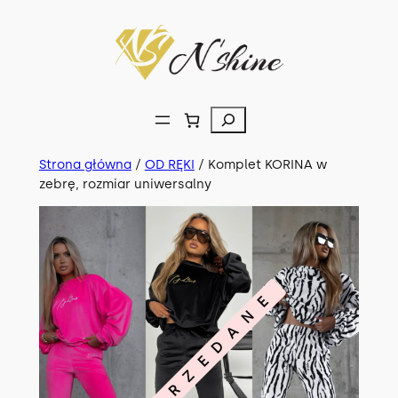
Przejdź
do
treści
Szukaj
Strona główna
/
OD RĘKI
/ Komplet KORINA w
zebrę, rozmiar uniwersalny
WYPRZEDANE