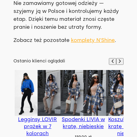
Nie zamawiamy gotowej odzieży —
szyjemy ją w Polsce i kontrolujemy każdy
etap. Dzięki temu materiał znosi częste
pranie i noszenie bez utraty formy.
Zobacz też pozostałe
komplety N’Shine
.
Ostanio klienci oglądali
Legginsy LOVIR
Spodenki LIVIA w
Koszula BE
prążek w 7
kratę, niebieskie
kratę z pas
kolorach
niebies
119.00
zł