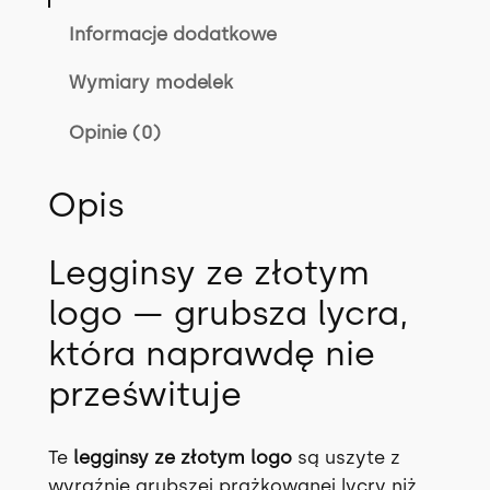
g
i
Informacje dodatkowe
n
Wymiary modelek
s
y
Opinie (0)
N
O
Opis
I
R
w
Legginsy ze złotym
2
logo — grubsza lycra,
k
o
która naprawdę nie
l
prześwituje
o
r
a
Te
legginsy ze złotym logo
są uszyte z
c
wyraźnie grubszej prążkowanej lycry niż