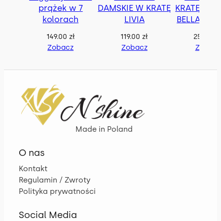
prążek w 7
DAMSKIE W KRATĘ
KRATĘ OVE
kolorach
LIVIA
BELLA z p
149.00
zł
119.00
zł
259.00
z
Zobacz
Zobacz
Zobac
Made in Poland
O nas
Kontakt
Regulamin / Zwroty
Polityka prywatności
Social Media