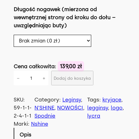
Długość nogawek (mierzona od
wewnętrznej strony od kroku do dołu –
uwzględniając buty)
139,00 zł
Cena całkowita:
i
−
+
Dodaj do koszyka
l
o
ś
SKU:
Category:
Leginsy
, 
Tags:
kryjące
, 
ć
59-1-1-
N’SHINE
, 
NOWOŚCI
, 
legginsy
, 
logo
, 
L
2-4-1-1
Spodnie
lycra
e
Marki:
Nshine
g
Opis