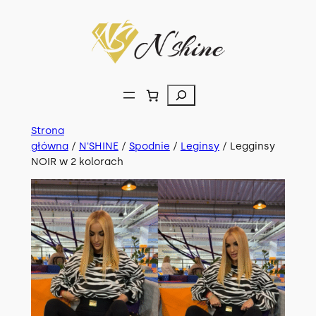
Przejdź
do
treści
Szukaj
Strona
główna
/
N'SHINE
/
Spodnie
/
Leginsy
/ Legginsy
NOIR w 2 kolorach