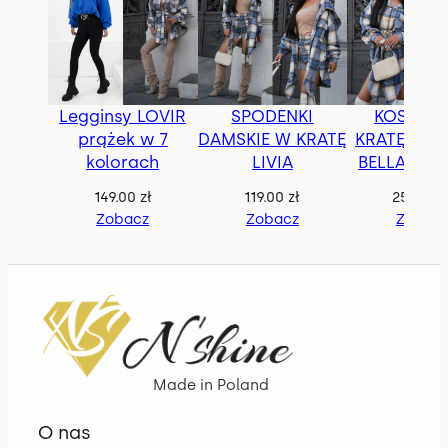
Legginsy LOVIR
SPODENKI
KOSZUL
prążek w 7
DAMSKIE W KRATĘ
KRATĘ OVE
kolorach
LIVIA
BELLA z p
149.00
zł
119.00
zł
259.00
z
Zobacz
Zobacz
Zobac
Made in Poland
O nas