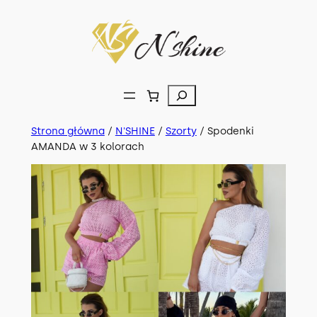
Przejdź
do
treści
Szukaj
Strona główna
/
N'SHINE
/
Szorty
/ Spodenki
AMANDA w 3 kolorach