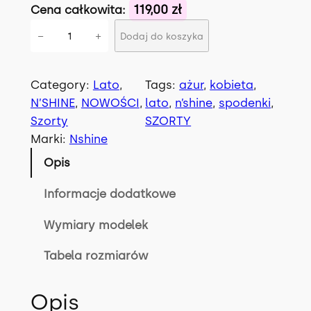
119,00 zł
Cena całkowita:
i
−
+
Dodaj do koszyka
l
o
ś
Category:
Lato
, 
Tags:
ażur
, 
kobieta
, 
ć
N’SHINE
, 
NOWOŚCI
, 
lato
, 
n’shine
, 
spodenki
, 
S
Szorty
SZORTY
p
Marki:
Nshine
o
Opis
d
e
Informacje dodatkowe
n
Wymiary modelek
k
i
Tabela rozmiarów
A
M
Opis
A