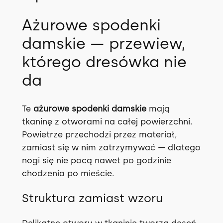
N
D
Ażurowe spodenki
A
damskie — przewiew,
w
3
którego dresówka nie
k
da
o
l
o
Te
ażurowe spodenki damskie
mają
r
tkaninę z otworami na całej powierzchni.
a
Powietrze przechodzi przez materiał,
c
zamiast się w nim zatrzymywać — dlatego
h
nogi się nie pocą nawet po godzinie
chodzenia po mieście.
Struktura zamiast wzoru
Delikatne otwory w tkaninie tworzą deseń,