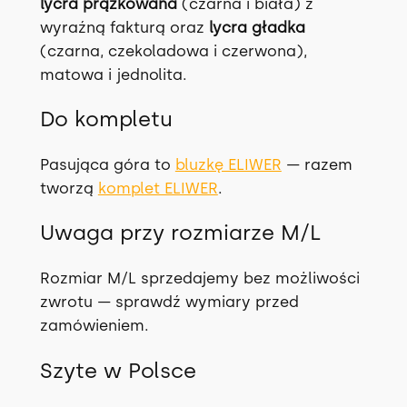
lycra prążkowana
(czarna i biała) z
wyraźną fakturą oraz
lycra gładka
(czarna, czekoladowa i czerwona),
matowa i jednolita.
Do kompletu
Pasująca góra to
bluzkę ELIWER
— razem
tworzą
komplet ELIWER
.
Uwaga przy rozmiarze M/L
Rozmiar M/L sprzedajemy bez możliwości
zwrotu — sprawdź wymiary przed
zamówieniem.
Szyte w Polsce