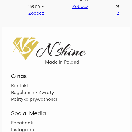
Zobacz
149.00
zł
259.00
z
Zobacz
Zobac
Made in Poland
O nas
Kontakt
Regulamin / Zwroty
Polityka prywatności
Social Media
Facebook
Instagram