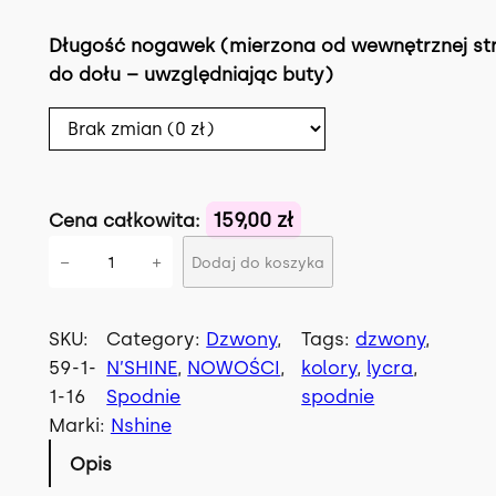
Długość nogawek (mierzona od wewnętrznej st
do dołu – uwzględniając buty)
159,00 zł
Cena całkowita:
i
−
+
Dodaj do koszyka
l
o
ś
SKU:
Category:
Dzwony
, 
Tags:
dzwony
, 
ć
59-1-
N’SHINE
, 
NOWOŚCI
, 
kolory
, 
lycra
, 
S
1-16
Spodnie
spodnie
p
Marki:
Nshine
o
Opis
d