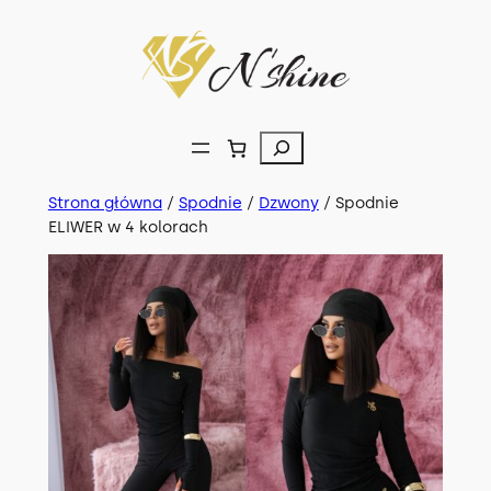
Przejdź
do
treści
Szukaj
Strona główna
/
Spodnie
/
Dzwony
/ Spodnie
ELIWER w 4 kolorach