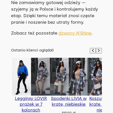
Nie zamawiamy gotowej odzieży —
szyjemy ją w Polsce i kontrolujemy każdy
etap. Dzięki temu materiał znosi częste
pranie i noszenie bez utraty formy.
Zobacz też pozostałe
dzwony N’Shine
.
Ostanio klienci oglądali
Legginsy LOVIR
Spodenki LIVIA w
Koszula BE
prążek w 7
kratę, niebieskie
kratę z pas
kolorach
niebies
119.00
zł