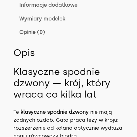
n
Informacje dodatkowe
i
Wymiary modelek
e
E
Opinie (0)
L
I
Opis
W
E
R
Klasyczne spodnie
w
dzwony — krój, który
4
k
wraca co kilka lat
o
l
Te
klasyczne spodnie dzwony
nie mają
o
żadnych ozdób. Cała praca leży w kroju:
r
rozszerzenie od kolana optycznie wydłuża
a
nogi i równoważy biodra.