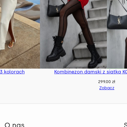
3 kolorach
Kombinezon damski z siatką KO
299.00
zł
Zobacz
O nas