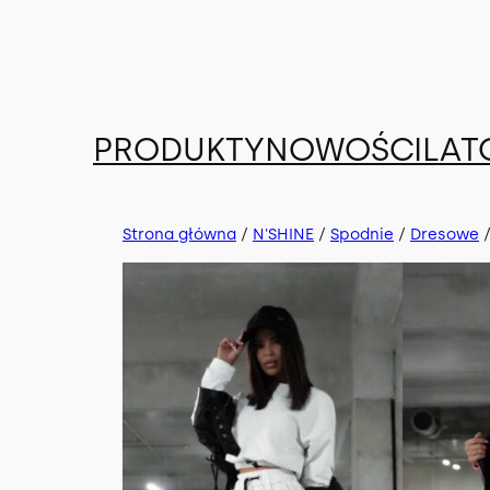
Przejdź
do
treści
PRODUKTY
NOWOŚCI
LAT
Strona główna
/
N'SHINE
/
Spodnie
/
Dresowe
/