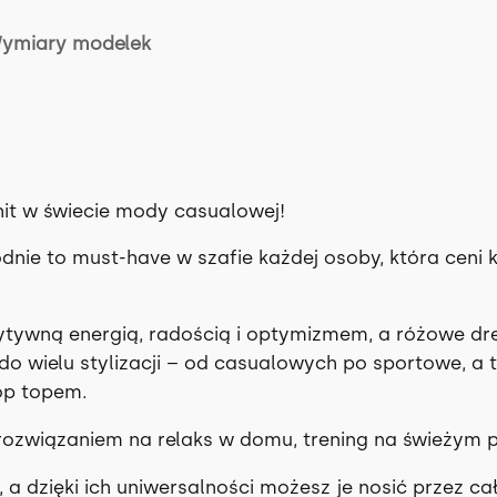
ymiary modelek
it w świecie mody casualowej!
odnie to must-have w szafie każdej osoby, która ceni
ozytywną energią, radością i optymizmem, a różowe d
do wielu stylizacji – od casualowych po sportowe, a 
op topem.
ozwiązaniem na relaks w domu, trening na świeżym p
 a dzięki ich uniwersalności możesz je nosić przez cał