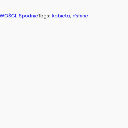
WOŚCI
, 
Spodnie
Tags:
kobieta
, 
n’shine