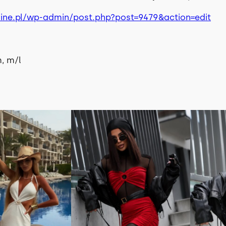
hine.pl/wp-admin/post.php?post=9479&action=edit
, m/l