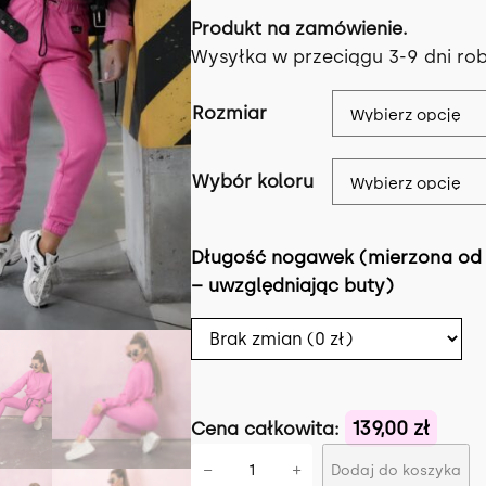
Produkt na zamówienie.
Wysyłka w przeciągu 3-9 dni ro
Rozmiar
Wybór koloru
Długość nogawek (mierzona od 
– uwzględniając buty)
139,00 zł
Cena całkowita:
i
−
+
Dodaj do koszyka
l