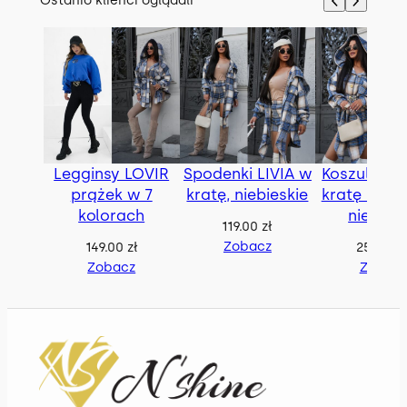
Ostanio klienci oglądali
Legginsy LOVIR
Spodenki LIVIA w
Koszula BE
prążek w 7
kratę, niebieskie
kratę z pas
kolorach
niebies
119.00
zł
Zobacz
149.00
zł
259.00
z
Zobacz
Zobac