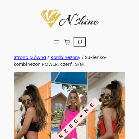
Przejdź
do
treści
Szukaj
Strona główna
/
Kombinezony
/ Sukienko-
kombinezon POWER, czerń, S/M
WYPRZEDANE