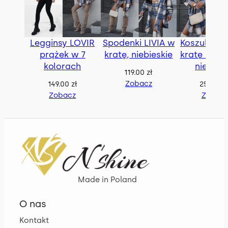
Legginsy LOVIR
Spodenki LIVIA w
Koszula BE
prążek w 7
kratę, niebieskie
kratę z pas
kolorach
niebies
119.00
zł
Zobacz
149.00
zł
259.00
z
Zobacz
Zobac
Made in Poland
O nas
Kontakt