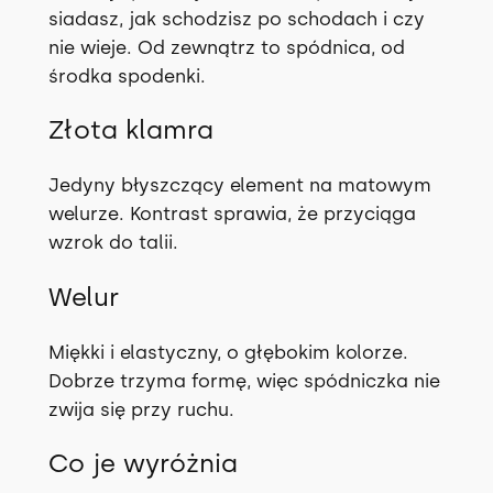
K
siadasz, jak schodzisz po schodach i czy
I
nie wieje. Od zewnątrz to spódnica, od
Z
środka spodenki.
W
Złota klamra
E
L
Jedyny błyszczący element na matowym
U
welurze. Kontrast sprawia, że przyciąga
R
wzrok do talii.
K
U
Welur
w
2
Miękki i elastyczny, o głębokim kolorze.
k
Dobrze trzyma formę, więc spódniczka nie
o
zwija się przy ruchu.
l
o
Co je wyróżnia
r