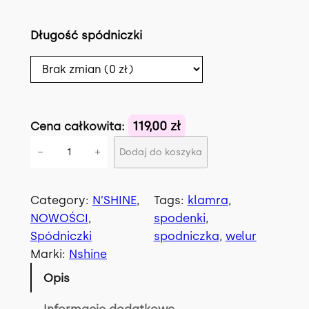
Długość spódniczki
119,00 zł
Cena całkowita:
i
−
+
Dodaj do koszyka
l
o
ś
Category:
N’SHINE
, 
Tags:
klamra
, 
ć
NOWOŚCI
, 
spodenki
, 
S
Spódniczki
spodniczka
, 
welur
U
Marki:
Nshine
Z
Opis
A
N
Informacje dodatkowe