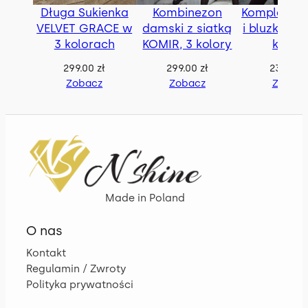
Długa Sukienka
Kombinezon
Komplet le
VELVET GRACE w
damski z siatką
i bluzka RA
3 kolorach
KOMIR, 3 kolory
kolor
299.00
zł
299.00
zł
239.00
z
Zobacz
Zobacz
Zobac
Made in Poland
O nas
Kontakt
Regulamin / Zwroty
Polityka prywatności