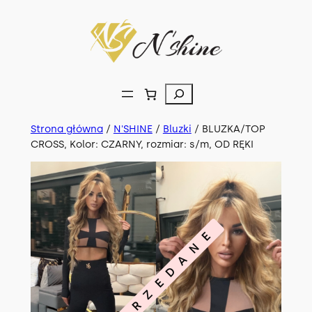
Przejdź
do
treści
Szukaj
Strona główna
/
N'SHINE
/
Bluzki
/ BLUZKA/TOP
CROSS, Kolor: CZARNY, rozmiar: s/m, OD RĘKI
WYPRZEDANE